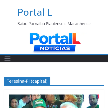
Pular
Portal L
para
o
conteúdo
Baixo Parnaiba Piauiense e Maranhense
Teresina-PI (capital)