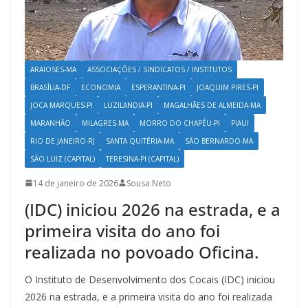
ARAIOSES-MA
ASSOCIAÇÕES / SINDICATOS / INSTITUTOS
BRASÍLIA-DF
ECONOMIA
ESPERANTINA-PI
JOAQUIM PIRES-PI
JOCA MARQUES-PI
LUZILANDIA-PI
MAGALHÃES DE ALMEIDA-MA
MARANHÃO
MILAGRES-MA
MORRO DO CHAPÉU-PI
PIAUI
RIO DE JANEIRO-RJ
SANTA QUITÉRIA-MA
SÃO BERNARDO-MA
SÃO LUIZ (CAPITAL)
TERESINA-PI (CAPITAL)
14 de janeiro de 2026
Sousa Neto
(IDC) iniciou 2026 na estrada, e a
primeira visita do ano foi
realizada no povoado Oficina.
O Instituto de Desenvolvimento dos Cocais (IDC) iniciou
2026 na estrada, e a primeira visita do ano foi realizada