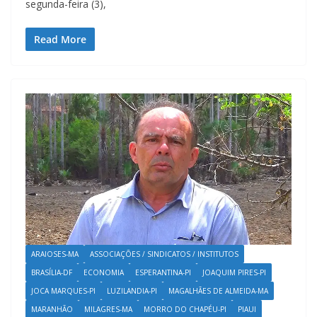
segunda-feira (3),
Read More
ARAIOSES-MA
ASSOCIAÇÕES / SINDICATOS / INSTITUTOS
BRASÍLIA-DF
ECONOMIA
ESPERANTINA-PI
JOAQUIM PIRES-PI
JOCA MARQUES-PI
LUZILANDIA-PI
MAGALHÃES DE ALMEIDA-MA
MARANHÃO
MILAGRES-MA
MORRO DO CHAPÉU-PI
PIAUI