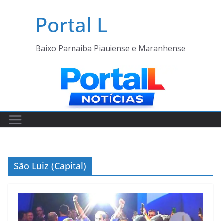
Pular
Portal L
para
o
conteúdo
Baixo Parnaiba Piauiense e Maranhense
São Luiz (Capital)