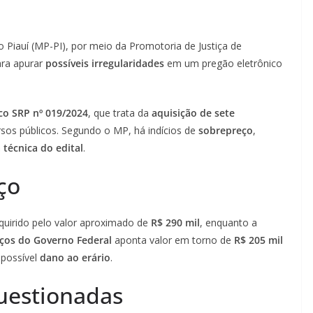
o Piauí (MP-PI), por meio da Promotoria de Justiça de
ra apurar
possíveis irregularidades
em um pregão eletrônico
co SRP nº 019/2024
, que trata da
aquisição de sete
rsos públicos. Segundo o MP, há indícios de
sobrepreço
,
a técnica do edital
.
ço
quirido pelo valor aproximado de
R$ 290 mil
, enquanto a
eços do Governo Federal
aponta valor em torno de
R$ 205 mil
 possível
dano ao erário
.
questionadas