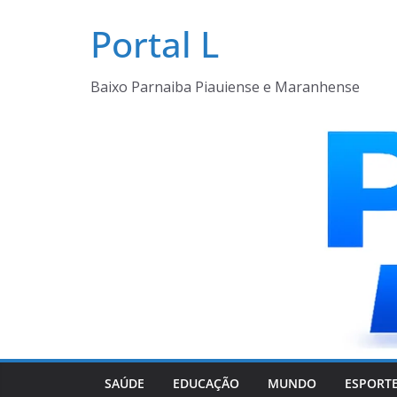
Pular
Portal L
para
o
conteúdo
Baixo Parnaiba Piauiense e Maranhense
SAÚDE
EDUCAÇÃO
MUNDO
ESPORT