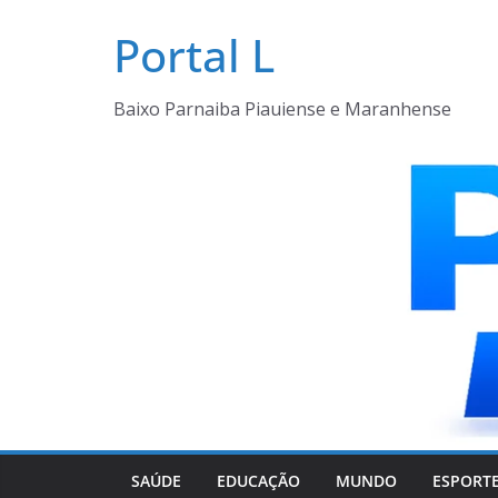
Pular
Portal L
para
o
conteúdo
Baixo Parnaiba Piauiense e Maranhense
SAÚDE
EDUCAÇÃO
MUNDO
ESPORT