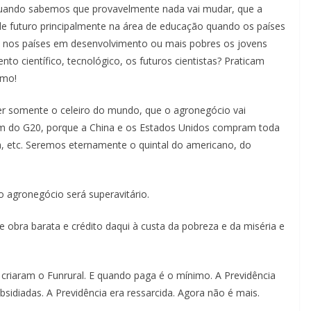
uando sabemos que provavelmente nada vai mudar, que a
de futuro principalmente na área de educação quando os países
m nos países em desenvolvimento ou mais pobres os jovens
o científico, tecnológico, os futuros cientistas? Praticam
smo!
er somente o celeiro do mundo, que o agronegócio vai
em do G20, porque a China e os Estados Unidos compram toda
ra, etc. Seremos eternamente o quintal do americano, do
agronegócio será superavitário.
obra barata e crédito daqui à custa da pobreza e da miséria e
criaram o Funrural. E quando paga é o mínimo. A Previdência
ubsidiadas. A Previdência era ressarcida. Agora não é mais.