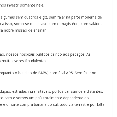
os investir somente nele.
, algumas sem quadros e giz, sem falar na parte moderna de
o a isso, soma-se o descaso com o magistério, com salários
sa nobre missão de ensinar.
ção, nossos hospitais públicos caindo aos pedaços. As
o muitas vezes fraudulentas.
 enquanto o bandido de BMW, com fuzil AR5. Sem falar no
ção, estradas intransitáveis, portos caríssimos e distantes,
uito caro e somos um país totalmente dependente do
e e o norte compra banana do sul, tudo via terrestre por falta