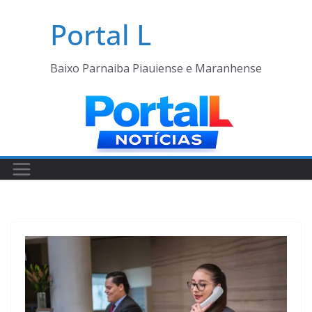
Pular
Portal L
para
o
conteúdo
Baixo Parnaiba Piauiense e Maranhense