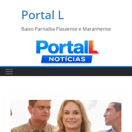
Pular
Portal L
para
o
conteúdo
Baixo Parnaiba Piauiense e Maranhense