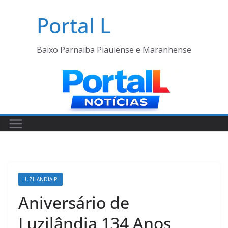
Pular
Portal L
para
o
conteúdo
Baixo Parnaiba Piauiense e Maranhense
LUZILANDIA-PI
Aniversário de
Luzilândia 134 Anos