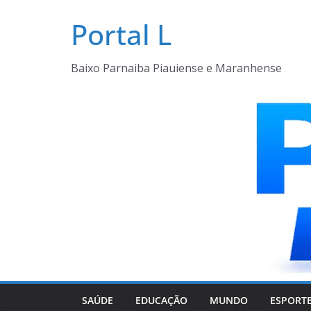
Pular
Portal L
para
o
conteúdo
Baixo Parnaiba Piauiense e Maranhense
SAÚDE
EDUCAÇÃO
MUNDO
ESPORT