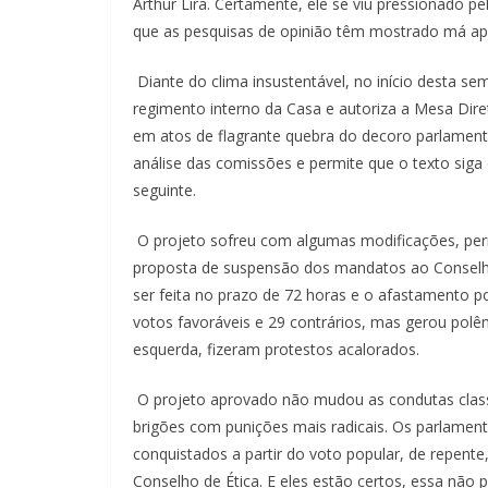
Arthur Lira. Certamente, ele se viu pressionado 
que as pesquisas de opinião têm mostrado má apr
Diante do clima insustentável, no início desta s
regimento interno da Casa e autoriza a Mesa Dire
em atos de flagrante quebra do decoro parlament
análise das comissões e permite que o texto siga 
seguinte.
O projeto sofreu com algumas modificações, pe
proposta de suspensão dos mandatos ao Conselho 
ser feita no prazo de 72 horas e o afastamento p
votos favoráveis e 29 contrários, mas gerou polêm
esquerda, fizeram protestos acalorados.
O projeto aprovado não mudou as condutas class
brigões com punições mais radicais. Os parlame
conquistados a partir do voto popular, de repent
Conselho de Ética. E eles estão certos, essa não