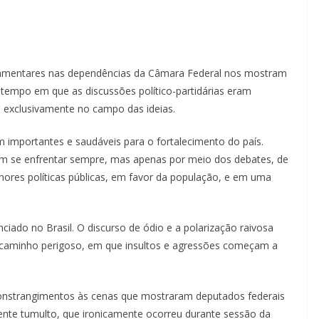
arlamentares nas dependências da Câmara Federal nos mostram
o tempo em que as discussões político-partidárias eram
exclusivamente no campo das ideias.
m importantes e saudáveis para o fortalecimento do país.
em se enfrentar sempre, mas apenas por meio dos debates, de
ores políticas públicas, em favor da população, e em uma
iado no Brasil. O discurso de ódio e a polarização raivosa
m caminho perigoso, em que insultos e agressões começam a
constrangimentos às cenas que mostraram deputados federais
cente tumulto, que ironicamente ocorreu durante sessão da