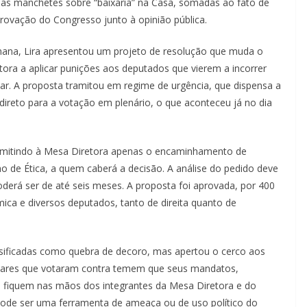
pelas manchetes sobre “baixaria” na Casa, somadas ao fato de
ovação do Congresso junto à opinião pública.
emana, Lira apresentou um projeto de resolução que muda o
tora a aplicar punições aos deputados que vierem a incorrer
ar. A proposta tramitou em regime de urgência, que dispensa a
direto para a votação em plenário, o que aconteceu já no dia
rmitindo à Mesa Diretora apenas o encaminhamento de
de Ética, a quem caberá a decisão. A análise do pedido deve
oderá ser de até seis meses. A proposta foi aprovada, por 400
ica e diversos deputados, tanto de direita quanto de
ificadas como quebra de decoro, mas apertou o cerco aos
ntares que votaram contra temem que seus mandatos,
e, fiquem nas mãos dos integrantes da Mesa Diretora e do
 pode ser uma ferramenta de ameaça ou de uso político do