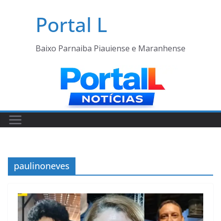
Pular
Portal L
para
o
conteúdo
Baixo Parnaiba Piauiense e Maranhense
paulinoneves