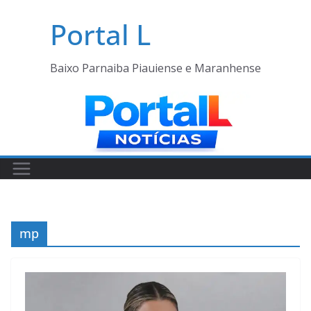
Pular
Portal L
para
o
conteúdo
Baixo Parnaiba Piauiense e Maranhense
mp