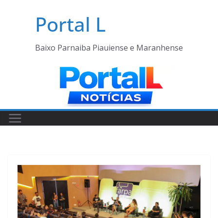
Pular
Portal L
para
o
conteúdo
Baixo Parnaiba Piauiense e Maranhense