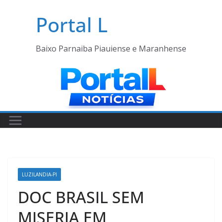
Pular
Portal L
para
o
conteúdo
Baixo Parnaiba Piauiense e Maranhense
LUZILANDIA-PI
DOC BRASIL SEM
MISERIA EM