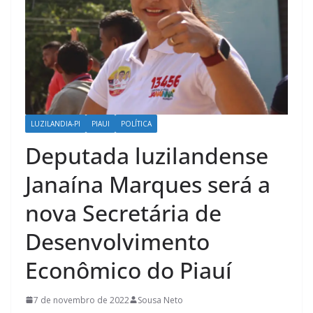
LUZILANDIA-PI
PIAUI
POLÍTICA
Deputada luzilandense
Janaína Marques será a
nova Secretária de
Desenvolvimento
Econômico do Piauí
7 de novembro de 2022
Sousa Neto