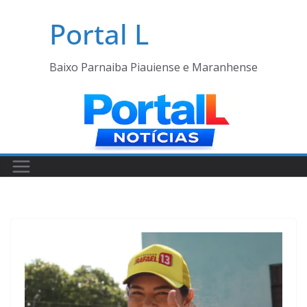
Pular
Portal L
para
o
conteúdo
Baixo Parnaiba Piauiense e Maranhense