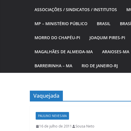
ASSOCIAÇÕES / SINDICATOS / INSTITUTOS
MÚ
MP – MINISTÉRIO PÚBLICO
BRASIL
BRASÍ
MORRO DO CHAPÉU-PI
JOAQUIM PIRES-PI
MAGALHÃES DE ALMEIDA-MA
ARAIOSES-MA
BARREIRINHA – MA
RIO DE JANEIRO-RJ
Vaquejada
PAULINO NEVES-MA
16 de julho de 2011
Sousa Neto