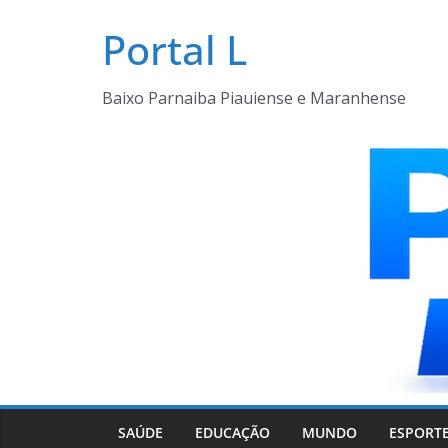
Pular
Portal L
para
o
conteúdo
Baixo Parnaiba Piauiense e Maranhense
SAÚDE
EDUCAÇÃO
MUNDO
ESPORT