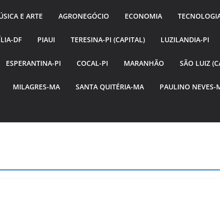
SICA E ARTE
AGRONEGÓCIO
ECONOMIA
TECNOLOGI
LIA-DF
PIAUI
TERESINA-PI (CAPITAL)
LUZILANDIA-PI
ESPERANTINA-PI
COCAL-PI
MARANHÃO
SÃO LUIZ (C
MILAGRES-MA
SANTA QUITÉRIA-MA
PAULINO NEVES-